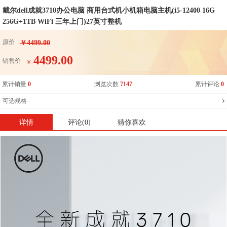
戴尔dell成就3710办公电脑 商用台式机小机箱电脑主机(i5-12400 16G
256G+1TB WiFi 三年上门)27英寸整机
原价
￥4499.00
4499.00
销售价
￥
累计销量
0
浏览次数
7147
累计评论
0
可选规格
详情
评论(0)
猜你喜欢